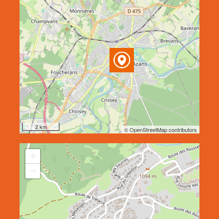
2 km
© OpenStreetMap contributors
+
−