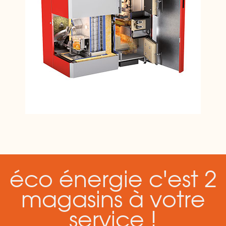
éco énergie c'est 2
magasins à votre
service !